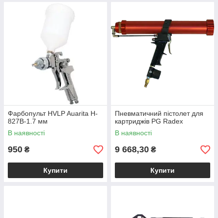
Фарбопульт HVLP Auarita H-
Пневматичний пістолет для
827B-1.7 мм
картриджів PG Radex
В наявності
В наявності
950
9 668,30
₴
₴
Купити
Купити