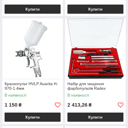
Купити
Купити
Краскопульт HVLP Auarita H-
Набір для чищення
970-1.4мм
фарбопультів Radex
В наявності
В наявності
1 150
2 413,26
₴
₴
Купити
Купити