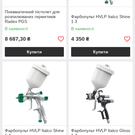
Пневматичний пістолет для
розпилюваних герметиків
Фарбопульт HVLP Italco Shine
Radex PGS
1.3
В наявності
В наявності
8 687,30
4 350
₴
₴
Купити
Купити
Фарбопульт HVLP Italco Shine
Фарбопульт HVLP Italco Gloss