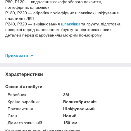
Р80, Р120 — видалення лакофарбового покриття,
поліефірних шпаклівок
Р180, Р220 — обробка поліефірних шпаклівок,шліфування
пластиків і ЛКП
Р240, Р320 — вирівнювання
шпаклівки
та ґрунту, підготовка
поверхні перед нанесенням ґрунту та підготовка нових
деталей перед фарбуванням мокрим по-мокрому
Приховати
Характеристики
Основні атрибути
Виробник
3М
Країна виробник
Великобританія
Призначення
Шліфувальний
Стан
Новий
Діаметр зовнішній
150 мм
Користувальницькі характеристики