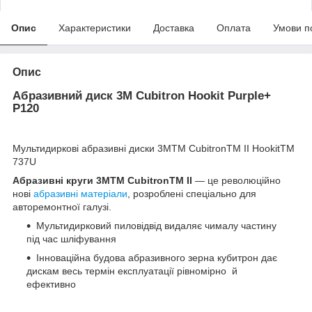
Опис
Характеристики
Доставка
Оплата
Умови п
Опис
Абразивний диск 3M Cubitron Hookit Purple+
P120
Мультидиркові абразивні диски 3МTM CubitronTM II HookitTM
737U
Абразивні круги 3MTM CubitronTM II
— це революційно
нові
абразивні матеріали
, розроблені спеціально для
авторемонтної галузі.
Мультидирковий пиловідвід видаляє чималу частину
під час шліфування
Інноваційна будова абразивного зерна кубитрон дає
дискам весь термін експлуатації рівномірно й
ефективно