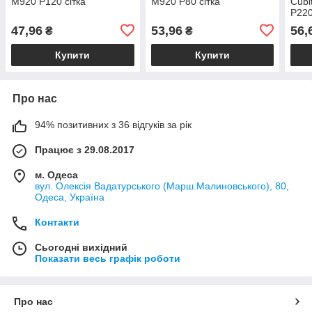
M920 P120 сітка
M920 P80 сітка
Cubi
P22
47,96
53,96
56,
₴
₴
Купити
Купити
Про нас
94% позитивних з 36 відгуків за рік
Працює з 29.08.2017
м. Одеса
вул. Олексія Вадатурського (Марш.Малиновського), 80,
Одеса, Україна
Контакти
Сьогодні вихідний
Показати весь графік роботи
Про нас