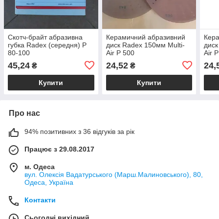
Скотч-брайт абразивна
Керамичний абразивний
Кер
губка Radex (середня) Р
диск Radex 150мм Multi-
диск
80-100
Air Р 500
Air 
45,24
24,52
24,
₴
₴
Купити
Купити
Про нас
94% позитивних з 36 відгуків за рік
Працює з 29.08.2017
м. Одеса
вул. Олексія Вадатурського (Марш.Малиновського), 80,
Одеса, Україна
Контакти
Сьогодні вихідний