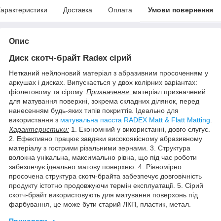
арактеристики
Доставка
Оплата
Умови повернення
Опис
Диск скотч-брайт Radex сірий
Нетканий нейлоновий матеріал з абразивним просоченням у
аркушах і дисках. Випускається у двох колірних варіантах:
фіолетовому та сірому.
Призначення:
матеріал призначений
для матування поверхні, зокрема складних ділянок, перед
нанесенням будь-яких типів покриттів. Ідеально для
використання з
матувальна пасста RADEX Matt & Flatt Matting
.
Характеристики:
1. Економний у використанні, довго слугує.
2. Ефективно працює завдяки високоякісному абразивному
матеріалу з гострими різальними зернами. 3. Структура
волокна унікальна, максимально рівна, що під час роботи
забезпечує ідеально матову поверхню. 4. Рівномірно
просочена структура скотч-брайта забезпечує довговічність
продукту істотно продовжуючи термін експлуатації. 5. Сірий
скотч-брайт використовують для матування поверхонь під
фарбування, це може бути старий ЛКП, пластик, метал.
Приховати