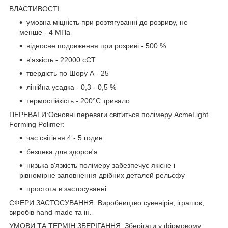
ВЛАСТИВОСТІ:
умовна міцність при розтягуванні до розриву, не
менше - 4 МПа
відносне подовження при розриві - 500 %
в'язкість - 22000 сСТ
твердість по Шору А - 25
лінійна усадка - 0,3 - 0,5 %
термостійкість - 200°С тривало
ПЕРЕВАГИ:Основні переваги світиться полімеру AcmeLight
Forming Polimer:
час світіння 4 - 5 годин
безпека для здоров'я
низька в'язкість полімеру забезпечує якісне і
рівномірне заповнення дрібних деталей рельєфу
простота в застосуванні
СФЕРИ ЗАСТОСУВАННЯ: Виробництво сувенірів, іграшок,
виробів hand made та ін.
УМОВИ ТА ТЕРМІН ЗБЕРІГАННЯ: Зберігати у фірмовому