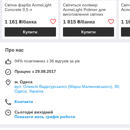
Світна фарба AcmeLight
Світиться полімер
Світ
Concrete 0,5 л
AcmeLight Polimer для
Acme
виготовлення світних
фігур 0,5 кг
1 161
1 815
1 1
₴/банка
₴/банка
Купити
Купити
Про нас
94% позитивних з 36 відгуків за рік
Працює з 29.08.2017
м. Одеса
вул. Олексія Вадатурського (Марш.Малиновського), 80,
Одеса, Україна
Контакти
Сьогодні вихідний
Показати весь графік роботи