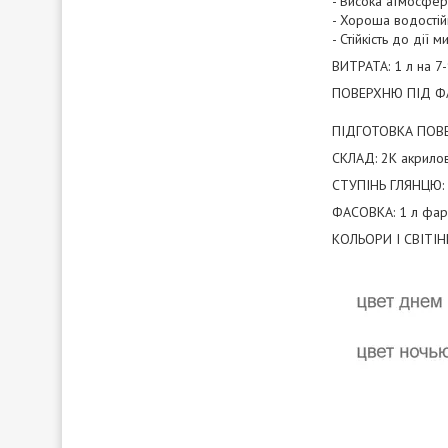
- Висока атмосферо
- Хороша водостійк
- Стійкість до дії 
ВИТРАТА: 1 л на 7-
ПОВЕРХНЮ ПІД ФАР
ПІДГОТОВКА ПОВЕРХ
СКЛАД: 2К акрилов
СТУПІНЬ ГЛЯНЦЮ: 
ФАСОВКА: 1 л фарб
КОЛЬОРИ І СВІТІН