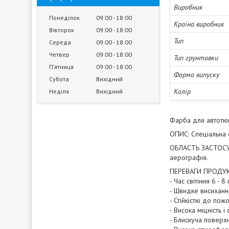
Виробник
Понеділок
09:00
18:00
Країна виробник
Вівторок
09:00
18:00
Тип
Середа
09:00
18:00
Четвер
09:00
18:00
Тип грунтовки
Пʼятниця
09:00
18:00
Форма випуску
Субота
Вихідний
Колір
Неділя
Вихідний
Фарба для автотюн
ОПИС: Спеціальна 
ОБЛАСТЬ ЗАСТОСУВА
аерографія.
ПЕРЕВАГИ ПРОДУК
- Час світіння 6 - 8
- Швидке висиханн
- Стійкістю до пож
- Висока міцність і 
- Блискуча поверх