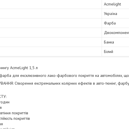
Acmelight
Україна
Фарба
Двокомпонент
Банка
Білий
ингу AcmeLight 1,5 л
фарба для ексклюзивного лако-фарбового покриття на автомобілях, що с
ННЯ: Створення екстремальних колірних ефектів в авто-тюнінг, фарбув
ТУ:
 годин
я
овтіння покриттів
стійкість покриттів
ня