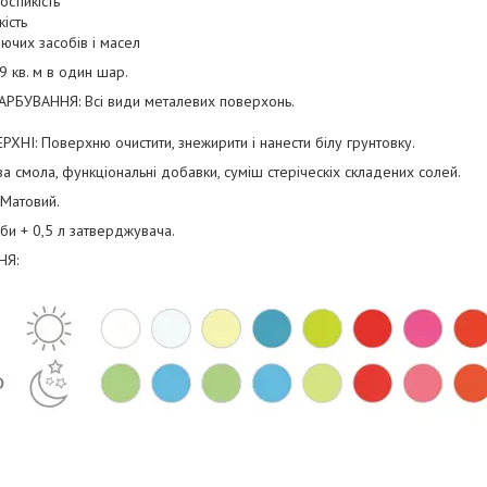
стійкість
ість
миючих засобів і масел
9 кв. м в один шар.
БУВАННЯ: Всі види металевих поверхонь.
НІ: Поверхню очистити, знежирити і нанести білу грунтовку.
а смола, функціональні добавки, суміш стеріческіх складених солей.
Матовий.
и + 0,5 л затверджувача.
НЯ: