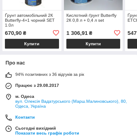
Ґрунт автомобільний 2К
Кислотний ґрунт Butterfly
Ґрун
Butterfly-4+1 чорний SET
2К 0,8 л + 0,4 л set
ETCH
1.0л
670,90
1 306,91
547
₴
₴
Купити
Купити
Про нас
94% позитивних з 36 відгуків за рік
Працює з 29.08.2017
м. Одеса
вул. Олексія Вадатурського (Марш.Малиновського), 80,
Одеса, Україна
Контакти
Сьогодні вихідний
Показати весь графік роботи