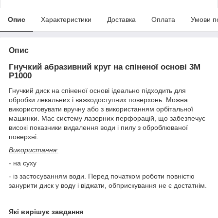
Опис
Характеристики
Доставка
Оплата
Умови п
Опис
Гнучкий абразивний круг на спіненої основі 3M
P1000
Гнучкий диск на спіненої основі ідеально підходить для
обробки лекальних і важкодоступних поверхонь. Можна
використовувати вручну або з використанням орбітальної
машинки. Має систему лазерних перфорацій, що забезпечує
високі показники видалення води і пилу з оброблюваної
поверхні.
Використання:
- на суху
- із застосуванням води. Перед початком роботи повністю
занурити диск у воду і віджати, обприскування не є достатнім.
Які вирішує завдання