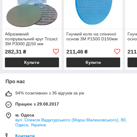
Абразивний
Гнучкий коло на спіненої
Гнуч
полірувальний круг Trizact
основі 3M P1500 D150мм
осно
3M P3000 Д150 мм
282,31
211,46
211
₴
₴
Купити
Купити
Про нас
94% позитивних з 36 відгуків за рік
Працює з 29.08.2017
м. Одеса
вул. Олексія Вадатурського (Марш.Малиновського), 80,
Одеса, Україна
Контакти