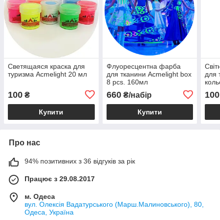
Светящаяся краска для
Флуоресцентна фарба
Світ
туризма Acmelight 20 мл
для тканини Acmelight box
для 
8 pcs. 160мл
коль
100
660
100
₴
₴/набір
Купити
Купити
Про нас
94% позитивних з 36 відгуків за рік
Працює з 29.08.2017
м. Одеса
вул. Олексія Вадатурського (Марш.Малиновського), 80,
Одеса, Україна