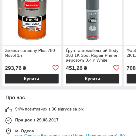
Змивка силікону Plus 780
Ґрунт автомобільний Body
Фарб
Novol 1л
303 1K Spot Repair Primer
2K L
аерозоль 0.4 л White
293,76
451,26
708
₴
₴
Купити
Купити
Про нас
94% позитивних з 36 відгуків за рік
Працює з 29.08.2017
м. Одеса
вул. Олексія Вадатурського (Марш.Малиновського), 80,