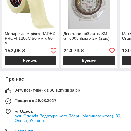
Малярська стрічка RADEX
Двосторонній скотч 3М
Маля
PROFI 120oC 50 мм х 50
GT6008 9мм х 2м (2шт.)
Oran
м
152,06
214,73
130
₴
₴
Купити
Купити
Про нас
94% позитивних з 36 відгуків за рік
Працює з 29.08.2017
м. Одеса
вул. Олексія Вадатурського (Марш.Малиновського), 80,
Одеса, Україна