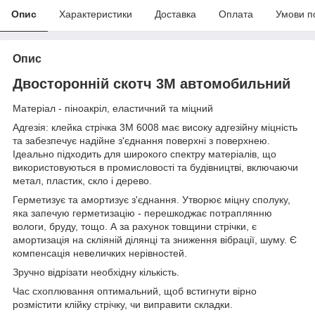
Опис
Характеристики
Доставка
Оплата
Умови п
Опис
Двосторонній скотч 3М автомобильний
Матеріал - піноакріл, еластичний та міцний
Адгезія: клейка стрічка 3M 6008 має високу адгезійну міцність
та забезпечує надійне з'єднання поверхні з поверхнею.
Ідеально підходить для широкого спектру матеріалів, що
використовуються в промисловості та будівництві, включаючи
метал, пластик, скло і дерево.
Герметизує та амортизує з'єднання. Утворює міцну сполуку,
яка запечую герметизацію - перешкоджає потраплянню
вологи, бруду, тощо. А за рахунок товщини стрічки, є
амортизація на скліяній ділянці та зниження вібрації, шуму. Є
компенсація невеличких нерівностей.
Зручно відрізати необхідну кількість.
Час схоплювання оптимальний, щоб встигнути вірно
розмістити клійку стрічку, чи виправити складки.