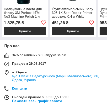
Полірувальна паста для
Ґрунт автомобільний Body
Ґрун
блиску 3М Perfect-ItTM
303 1K Spot Repair Primer
Dyna
No3 Machine Polish 1 л
аерозоль 0.4 л White
Prim
1 825,75
451,26
953
₴
₴
Купити
Купити
Про нас
94% позитивних з 36 відгуків за рік
Працює з 29.08.2017
м. Одеса
вул. Олексія Вадатурського (Марш.Малиновського), 80,
Одеса, Україна
Контакти
Сьогодні працює з 09:00 до 18:00
Показати весь графік роботи