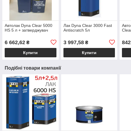
Автолак Dyna Clear 5000
Лак Dyna Clear 3000 Fast
Авто
HS 5 л + затверджувач
Antiscratch 5л
Clea
6 662,62
3 997,58
842
₴
₴
Купити
Купити
Подібні товари компанії