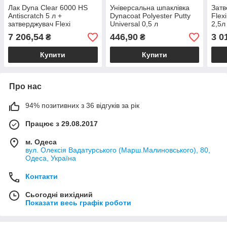
Лак Dyna Clear 6000 HS
Універсальна шпаклівка
Затв
Antiscratch 5 л +
Dynacoat Polyester Putty
Flex
затверджувач Flexi
Universal 0,5 л
2,5л
Medium 2,5 л (Комплект)
7 206,54
446,90
3 0
₴
₴
Купити
Купити
Про нас
94% позитивних з 36 відгуків за рік
Працює з 29.08.2017
м. Одеса
вул. Олексія Вадатурського (Марш.Малиновського), 80,
Одеса, Україна
Контакти
Сьогодні вихідний
Показати весь графік роботи