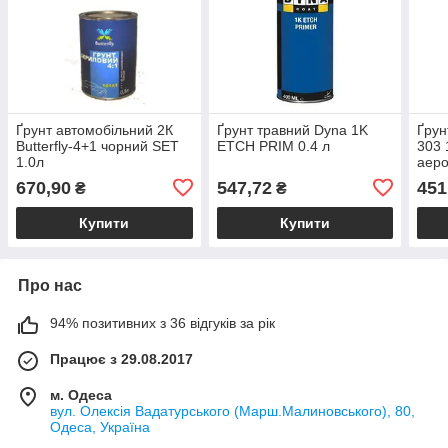
Ґрунт автомобільний 2К
Ґрунт травний Dyna 1K
Ґрун
Butterfly-4+1 чорний SET
ETCH PRIM 0.4 л
303 
1.0л
аеро
670,90
547,72
451
₴
₴
Купити
Купити
Про нас
94% позитивних з 36 відгуків за рік
Працює з 29.08.2017
м. Одеса
вул. Олексія Вадатурського (Марш.Малиновського), 80,
Одеса, Україна