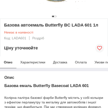
Базова автоемаль Butterfly BC LADA 601 1л
Немає в наявності
Код: LADA601
Роздріб
Ціну уточнюйте
Опис
Характеристики
Доставка
Оплата
Умови п
Опис
Базова емаль Butterfly Basecoat LADA 601
Колірна палітра базової фарби Butterfly містить у собі кольори
з ефектом перламутру та металіку для автомобілів і іншої
техніки, що фарбується. Під час створення колірних формул,