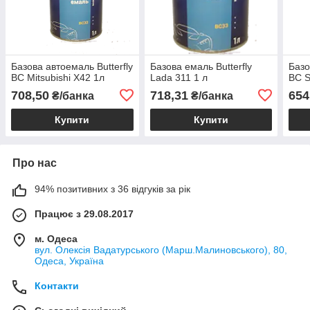
Базова автоемаль Butterfly
Базова емаль Butterfly
Базо
BC Mitsubishi X42 1л
Lada 311 1 л
BC S
708,50
718,31
654
₴/банка
₴/банка
Купити
Купити
Про нас
94% позитивних з 36 відгуків за рік
Працює з 29.08.2017
м. Одеса
вул. Олексія Вадатурського (Марш.Малиновського), 80,
Одеса, Україна
Контакти