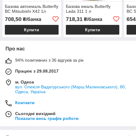
Базова автоемаль Butterfly
Базова емаль Butterfly
Базо
BC Mitsubishi X42 1л
Lada 311 1 л
BC S
708,50
718,31
654
₴/банка
₴/банка
Купити
Купити
Про нас
94% позитивних з 36 відгуків за рік
Працює з 29.08.2017
м. Одеса
вул. Олексія Вадатурського (Марш.Малиновського), 80,
Одеса, Україна
Контакти
Сьогодні вихідний
Показати весь графік роботи