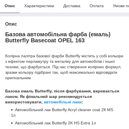
Опис
Характеристики
Доставка
Оплата
Умови п
Опис
Базова автомобільна фарба (емаль)
Butterfly Basecoat OPEL 163
Колірна палітра базової фарби Butterfly містить у собі кольори
з ефектом перламутру та металіку для автомобілів і іншої
техніки, що фарбується. Під час створення колірних формул,
зразки кольору підібрані так, щоб максимально відповідати
оригінальним.
Базова емаль Butterfly, після фарбування, вкривається
лаком. Як фінальний шар рекомендується
використовувати,
автомобільні лаки
:
Автомобільний лак Butterfly Acryl cleaner coat 2К MS
1л
Автомобільний лак Butterfly 2K HS Extra 1л