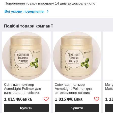
Повернення товару впродовж 14 днів за домовленістю
Всі умови повернення
Подібні товари компанії
Світиться полімер
Світиться полімер
Мату
AcmeLight Polimer для
AcmeLight Polimer для
Matt
виготовлення світних
виготовлення світних
фігур 0,5 кг
фігур 0,5 кг
1 815
1 815
1 1
₴/банка
₴/банка
Купити
Купити