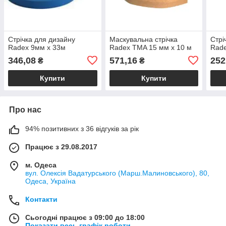
Стрічка для дизайну
Маскувальна стрічка
Стрі
Radex 9мм х 33м
Radex TMA 15 мм х 10 м
Rade
346,08
571,16
252
₴
₴
Купити
Купити
Про нас
94% позитивних з 36 відгуків за рік
Працює з 29.08.2017
м. Одеса
вул. Олексія Вадатурського (Марш.Малиновського), 80,
Одеса, Україна
Контакти
Сьогодні працює з 09:00 до 18:00
Показати весь графік роботи