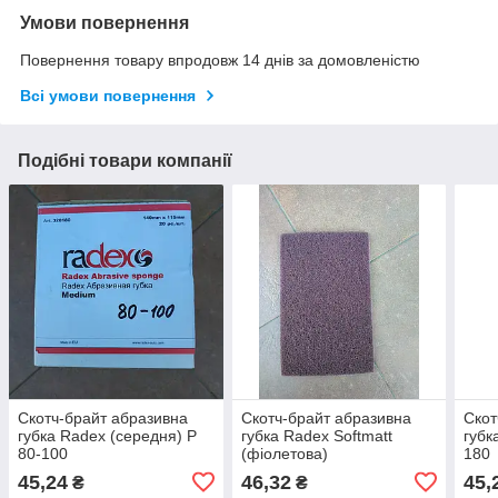
Умови повернення
Повернення товару впродовж 14 днів за домовленістю
Всі умови повернення
Подібні товари компанії
Скотч-брайт абразивна
Скотч-брайт абразивна
Скот
губка Radex (середня) Р
губка Radex Softmatt
губк
80-100
(фіолетова)
180
45,24
46,32
45,
₴
₴