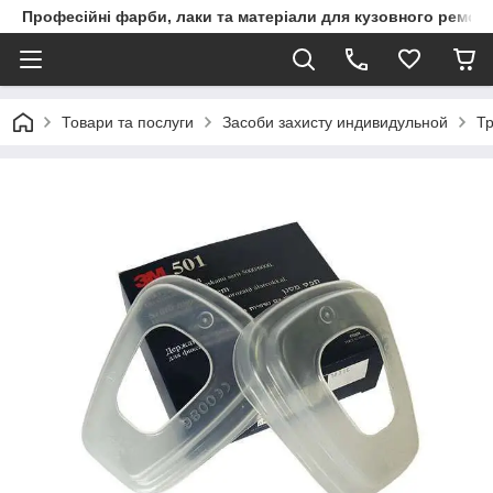
Професійні фарби, лаки та матеріали для кузовного ремон
Товари та послуги
Засоби захисту индивидульной
Тр