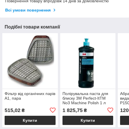
Повернення товару впродовж 14 днів за домовленістю
Всі умови повернення
Подібні товари компанії
Фільтр від органічних парів
Полірувальна паста для
Абра
А1, пара
блиску 3М Perfect-ItTM
вида
No3 Machine Polish 1 л
P150
515,02
1 825,75
120
₴
₴
Купити
Купити