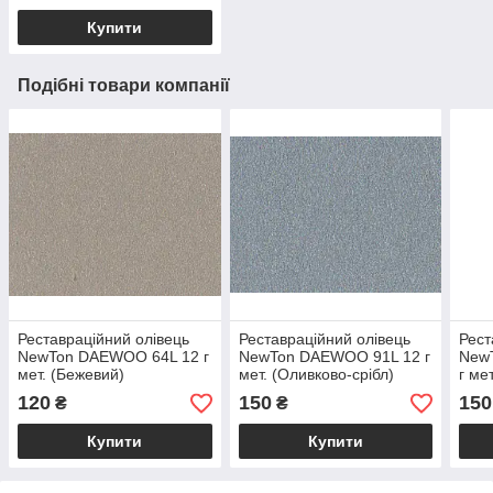
Купити
Подібні товари компанії
Реставраційний олівець
Реставраційний олівець
Рест
NewTon DAEWOO 64L 12 г
NewTon DAEWOO 91L 12 г
New
мет. (Бежевий)
мет. (Оливково-срібл)
г ме
120
150
150
₴
₴
Купити
Купити