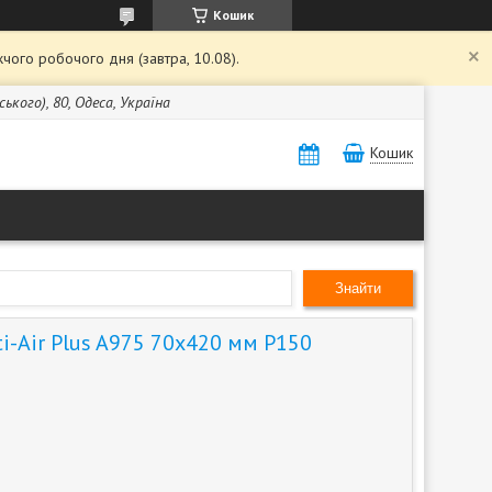
Кошик
чого робочого дня (завтра, 10.08).
кого), 80, Одеса, Україна
Кошик
Знайти
i-Air Plus A975 70х420 мм P150