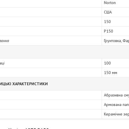
Norton
США
150
P150
вання
Грунтовка, Фа
вці
100
150 мм
ИЦЬКІ ХАРАКТЕРИСТИКИ
Абразивна см
Армована пап
Керамічне зе