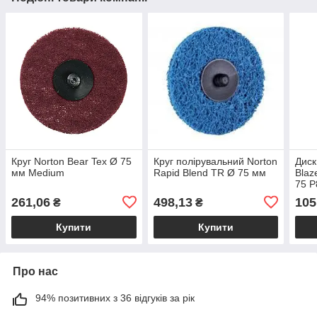
Круг Norton Bear Tex Ø 75
Круг полірувальний Norton
Диск
мм Medium
Rapid Blend TR Ø 75 мм
Blaz
75 Р
261,06
498,13
105
₴
₴
Купити
Купити
Про нас
94% позитивних з 36 відгуків за рік