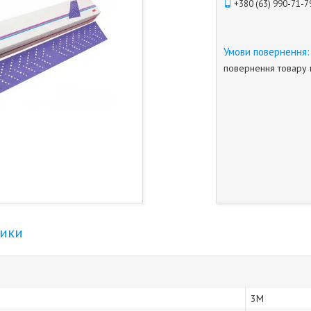
+380 (63) 990-71-7
повернення товару 
тики
3М