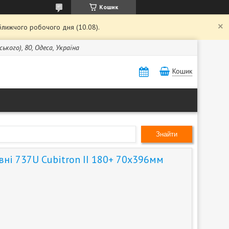
Кошик
ближчого робочого дня (10.08).
кого), 80, Одеса, Україна
Кошик
Знайти
вні 737U Cubitron II 180+ 70х396мм