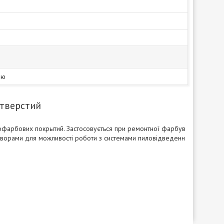
ію
отверстий
кофарбових покрытий. Застосовується при ремонтної фарбув
отворами для можливості роботи з системами пиловідведенн