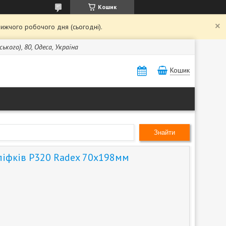
Кошик
ижчого робочого дня (сьогодні).
кого), 80, Одеса, Україна
Кошик
Знайти
ліфків Р320 Radex 70х198мм