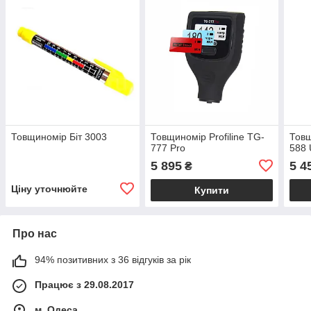
Товщиномір Біт 3003
Товщиномір Profiline ТG-
Товщ
777 Pro
588 
5 895
5 4
₴
Ціну уточнюйте
Купити
Про нас
94% позитивних з 36 відгуків за рік
Працює з 29.08.2017
м. Одеса