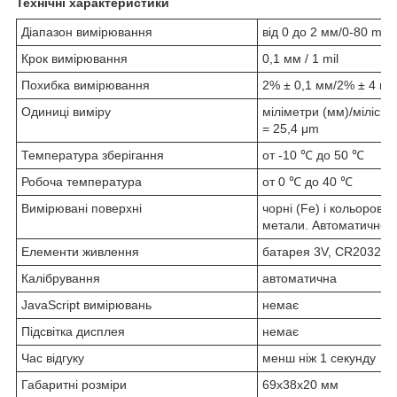
Технічні характеристики
Діапазон вимірювання
від 0 до 2 мм/0-80 mil
Крок вимірювання
0,1 мм / 1 mil
Похибка вимірювання
2% ± 0,1 мм/2% ± 4 mil
Одиниці виміру
міліметри (мм)/міліси (
= 25,4 μm
Температура зберігання
от -10 ℃ до 50 ℃
Робоча температура
от 0 ℃ до 40 ℃
Вимірювані поверхні
чорні (Fe) і кольорові 
метали. Автоматичне 
Елементи живлення
батарея 3V, CR2032
Калібрування
автоматична
JavaScript вимірювань
немає
Підсвітка дисплея
немає
Час відгуку
менш ніж 1 секунду
Габаритні розміри
69х38х20 мм