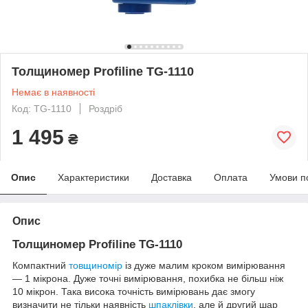
Толщиномер Profiline TG-1110
Немає в наявності
Код: TG-1110
Роздріб
1 495
₴
Опис
Характеристики
Доставка
Оплата
Умови п
Опис
Толщиномер Profiline TG-1110
Компактний
товщиномір
із дуже малим кроком вимірювання
— 1 мікрона. Дуже точні вимірювання, похибка не більш ніж
10 мікрон. Така висока точність вимірювань дає змогу
визначити не тільки наявність
шпаклівки
, але й другий шар