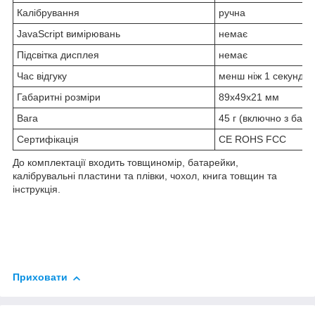
Калібрування
ручна
JavaScript вимірювань
немає
Підсвітка дисплея
немає
Час відгуку
менш ніж 1 секунду
Габаритні розміри
89х49х21 мм
Вага
45 г (включно з бат
Сертифікація
CE ROHS FCC
До комплектації входить товщиномір, батарейки,
калібрувальні пластини та плівки, чохол, книга товщин та
інструкція.
Приховати