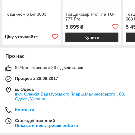
Товщиномір Біт 3003
Товщиномір Profiline ТG-
Товщ
777 Pro
588 
5 895
5 4
₴
Ціну уточнюйте
Купити
Про нас
94% позитивних з 36 відгуків за рік
Працює з 29.08.2017
м. Одеса
вул. Олексія Вадатурського (Марш.Малиновського), 80,
Одеса, Україна
Контакти
Сьогодні вихідний
Показати весь графік роботи