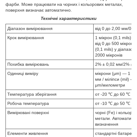
фарби. Може працювати на чорних і кольорових металах,
поверхня визначає автоматично.
Технічні характеристики
Діапазон вимірювання
від 0 до 2,00 мм/0-78
Крок вимірювання
1 мікрон (0,1 mils) у 
від 0 до 500 мікронів
(0,1 mils) у діапазоні
2000 мікронів
Похибка вимірювань
2% ± 0,02 мм/2% ± 0.
Одиниці виміру
мікрони (μm) — 1 μm
мм / міліпси (mil) — 
μm/милометри
Температура зберігання
от -20 ℃ до 60 ℃
Робоча температура
от -10 ℃ до 50 ℃
Вимірювані поверхні
чорні (Fe) і кольоров
метали. Автоматичн
визначення
Елементи живлення
стандартні батарейки