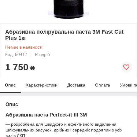
Абразивна полірувальна паста 3М Fast Cut
Plus 1кг
Немає в наявності
Код: 50417
Роздріб
1 750
₴
Опис
Характеристики
Доставка
Оплата
Умови п
Опис
Абразивна паста Perfect-it III 3М
— розроблена для швидкого й ефективного видалення
шліфувальних рисунок, дрібних і середніх подряпин з усіх
видів ЛКП