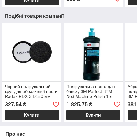
Подібні товари компанії
Чорний полірувальний
Полірувальна паста для
Абр
круг для абразивної пасти
блиску 3М Perfect-ItTM
полі
Radex RDX-3 D150 мм
No3 Machine Polish 1 л
3M 
327,54
1 825,75
381
₴
₴
Купити
Купити
Про нас