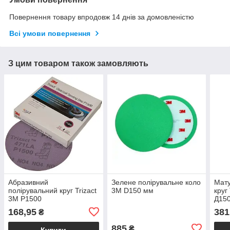
Повернення товару впродовж 14 днів за домовленістю
Всі умови повернення
З цим товаром також замовляють
Абразивний
Зелене полірувальне коло
Мату
полірувальний круг Trizact
3М D150 мм
круг
3M P1500
Д15
168,95
381
₴
885
₴
Купити